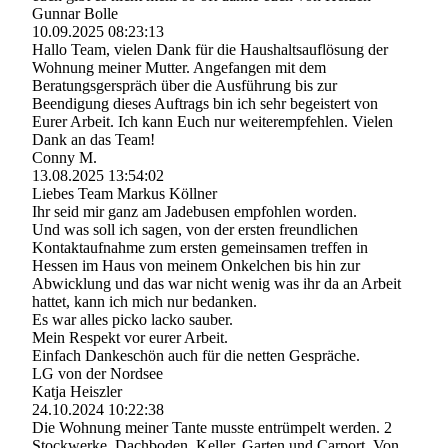
Gunnar Bolle
10.09.2025
08:23:13
Hallo Team, vielen Dank für die Haushaltsauflösung der
Wohnung meiner Mutter. Angefangen mit dem
Beratungsgerspräch über die Ausführung bis zur
Beendigung dieses Auftrags bin ich sehr begeistert von
Eurer Arbeit. Ich kann Euch nur weiterempfehlen. Vielen
Dank an das Team!
Conny M.
13.08.2025
13:54:02
Liebes Team Markus Köllner
Ihr seid mir ganz am Jadebusen empfohlen worden.
Und was soll ich sagen, von der ersten freundlichen
Kontaktaufnahme zum ersten gemeinsamen treffen in
Hessen im Haus von meinem Onkelchen bis hin zur
Abwicklung und das war nicht wenig was ihr da an Arbeit
hattet, kann ich mich nur bedanken.
Es war alles picko lacko sauber.
Mein Respekt vor eurer Arbeit.
Einfach Dankeschön auch für die netten Gespräche.
LG von der Nordsee
Katja Heiszler
24.10.2024
10:22:38
Die Wohnung meiner Tante musste entrümpelt werden. 2
Stockwerke, Dachboden, Keller, Garten und Carport. Von