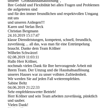
unserer "Groß­haushaltsauflö­sung",­
Ihre Geduld und Flexibilität bei allen Fragen und Problemen
die aufgetreten sind
und für den immer freundlichen und respektvollen Umgang
mit uns
und unseren Anliegen!!!
Karen und Stefan Beck
Christian Bergmann
24.10.2019
15:17:47
klasse Dienstleistungen, kompetent, schnell, freundlich,
zuverlässig ... all das, was man für eine Entrümpelung
braucht. Danke dem Team Köllner
Wilhelm Schwärzel
02.08.2019
11:03:11
Hallo Herr Köllner,
nochmals vielen Dank für Ihre hervoragende Arbeit mit
Ihrem Team. Der Umzug und die Haushaltsauflösung
unseres Hauses war zu unser vollsten Zufriedenheit.
Wir werden Sie auf jeden Fall weiterempfehlen.
Sabine Beltz
04.06.2019
21:22:33
Sehr empfehlenswerter Betrieb!
Herr Köllner und sein Team arbeiten zuverlässig, pünktlich
und sauber.
Vielen Dank!